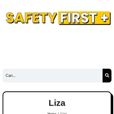
Safety Training
Safety Blog
Hubungi Kami
Ads
Liza
Home
Liza