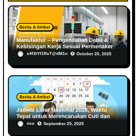
Berita & Artikel
Manufaktur – Pengendalian Debu &
Kebisingan Kerja Sesuai Permenaker
5/2018
s4f3tYf1RsT@dM1n
October 20, 2025
Berita & Artikel
Jadwal Libur Nasional 2026, Waktu
Tepat untuk Merencanakan Cuti dan
Liburan
rico
September 25, 2025