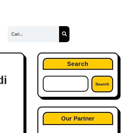
Search
di
Search
Our Partner