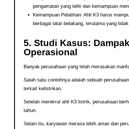
pengamatan yang teliti dan kemampuan mengi
Kemampuan Pelatihan: Ahli K3 harus mampu
berbagai latar belakang, terutama yang tidak 
5. Studi Kasus: Dampak 
Operasional
Banyak perusahaan yang telah merasakan manfaa
Salah satu contohnya adalah sebuah perusahaan manufaktur yang sebelumnya mengalami beberapa insiden kecil
terkait kelistrikan.
Setelah merekrut ahli K3 listrik, perusahaan berhasil menurunkan angka kecelakaan hingga 70% dalam waktu satu
tahun.
Selain itu, karyawan merasa lebih aman dan perusahaan berhasil meningkatkan efisiensi karena berkurangnya