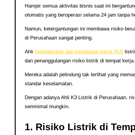
Hampir semua aktivitas bisnis saat ini bergantung pada peralatan elektronik, jaringan listrik, hingga mesin-mesin
otomatis yang beroperasi selama 24 jam tanpa he
Namun, ketergantungan ini membawa risiko besar jika tidak dikelola dengan benar. Di sinilah peran Ahli K3 Listrik
di Perusahaan sangat penting.
Ahli
Keselamatan dan Kesehatan Kerja (K3)
listr
dan penanggulangan risiko listrik di tempat kerja.
Mereka adalah pelindung tak terlihat yang memastikan semua aspek kelistrikan dalam perusahaan berjalan sesuai
standar keselamatan.
Dengan adanya Ahli K3 Listrik di Perusahaan, risiko kecelakaan kerja yang berhubungan dengan listrik bisa ditekan
seminimal mungkin.
1. Risiko Listrik di Te