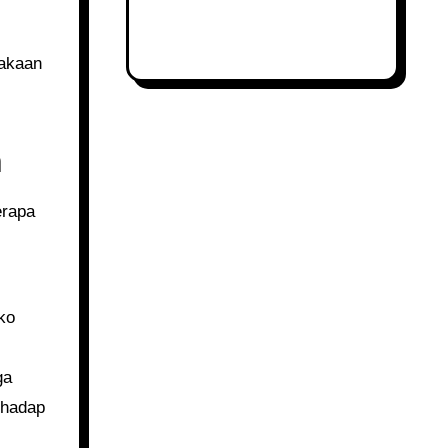
n
ko
ga
rhadap