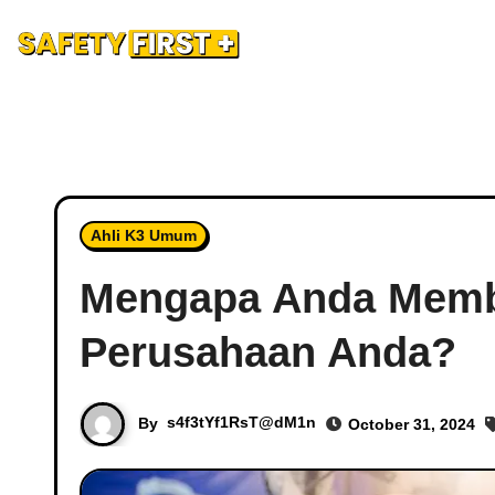
Safety Training
Safety Blog
Hubungi Kami
Ad
Ahli K3 Umum
Mengapa Anda Membut
Perusahaan Anda?
By
s4f3tYf1RsT@dM1n
October 31, 2024