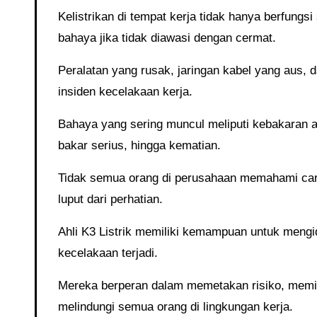
Kelistrikan di tempat kerja tidak hanya berfungsi sebagai sarana penunjang, tetapi juga bisa menjadi sumber
bahaya jika tidak diawasi dengan cermat.
Peralatan yang rusak, jaringan kabel yang aus, dan beban listrik berlebihan sering kali menjadi sumber utama
insiden kecelakaan kerja.
Bahaya yang sering muncul meliputi kebakaran akibat korsleting, sengatan listrik yang dapat menyebabkan luka
bakar serius, hingga kematian.
Tidak semua orang di perusahaan memahami cara menangani listrik dengan benar, sehingga risiko ini sering kali
luput dari perhatian.
Ahli K3 Listrik memiliki kemampuan untuk mengidentifikasi potensi bahaya ini dan mengatasinya sebelum
kecelakaan terjadi.
Mereka berperan dalam memetakan risiko, memitigasi ancaman, dan menerapkan standar keselamatan untuk
melindungi semua orang di lingkungan kerja.