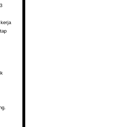
K3
kerja
tap
ng.