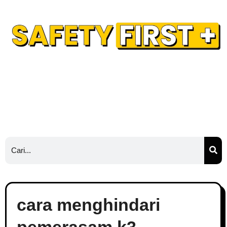
Safety Training
Safety Blog
Hubungi Kami
Ads
cara menghindari
pemerasam k3