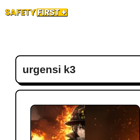
Safety Training
Safety Blog
Hubungi Kami
Ad
urgensi k3