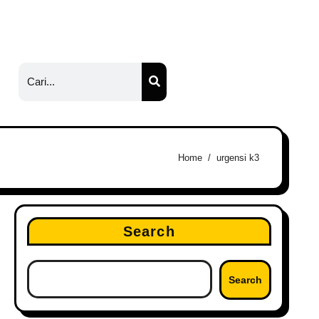
Home
urgensi k3
Search
Search