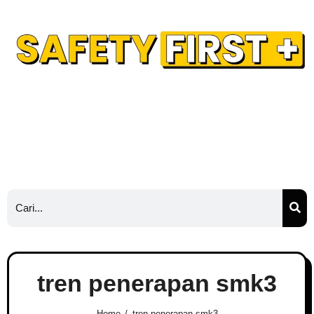
Safety Training
Safety Blog
Hubungi Kami
Ads
tren penerapan smk3
Home
tren penerapan smk3