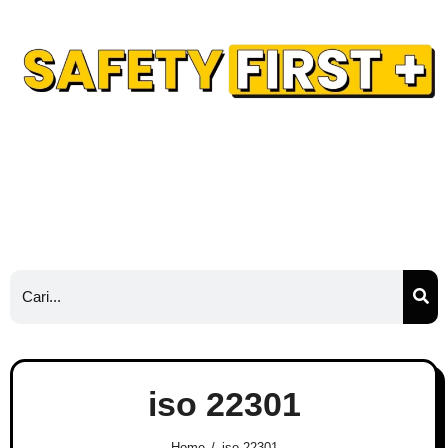
Safety Training
Safety Blog
Hubungi Kami
Ads
iso 22301
Home
iso 22301