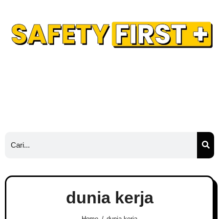
Safety Training
Safety Blog
Hubungi Kami
Ads
dunia kerja
Home
dunia kerja